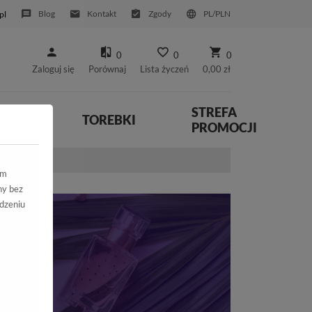
Blog
Kontakt
Zgody
PL/PLN
pl
0
0
0
Zaloguj się
Porównaj
Lista życzeń
0,00 zł
STREFA
YWNE
TOREBKI
PROMOCJI
ym
ny bez
dzeniu