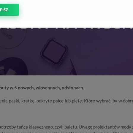
RINKI – NAJMODNI
PISZ
FASONY NA WIOSN
 buty w 5 nowych, wiosennych, odsłonach.
enia paski, kratkę, odkryte palce lub piętę. Które wybrać, by w dob
potrzeby tańca klasycznego, czyli baletu. Uwagę projektantów mody 