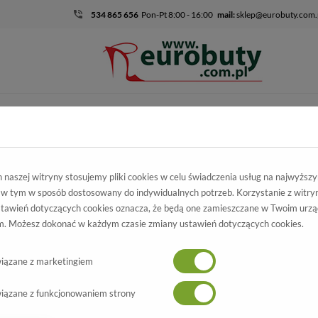
534 865 656
Pon-Pt 8:00 - 16:00
mail:
sklep@eurobuty.com.
DZIECIĘCO-
SALE
EKSKLUZ
MŁODZIEŻOWE
niejsze fasony na wiosnę
naszej witryny stosujemy pliki cookies w celu świadczenia usług na najwyższ
 w tym w sposób dostosowany do indywidualnych potrzeb. Korzystanie z witry
tawień dotyczących cookies oznacza, że będą one zamieszczane w Twoim urzą
. Możesz dokonać w każdym czasie zmiany ustawień dotyczących cookies.
iązane z marketingiem
iązane z funkcjonowaniem strony
26/04/2019 14:03