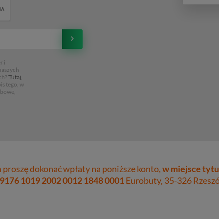
 i
 naszych
ch?
Tutaj
,
is tego, w
obowe,
proszę dokonać wpłaty na poniższe konto,
w miejsce tytu
 9176 1019 2002 0012 1848 0001
Eurobuty, 35-326 Rzeszów