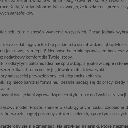
 która zaprezentowała je w filmie
I Bóg stworzył kobietę.
Wówczas b
ace Kelly, Marilyn Monroe. Nic dziwnego, że każda z nas prędzej czy
owych pantofelków!
alerinek, że nie sposób wymienić wszystkich. Chcąc jednak wybr
erinki z ozdabiającym kostkę paskiem to strzał w dziesiątkę. Możes
lub jaskrawe, tym lepiej! Neonowe balerinki sprawią, że będziesz 
az dodatkowy komfort dla Twojej stopy.
inki z odkrytymi palcami. Idealnie sprawdzają się jako w ciepłe i słone
szcze kilka lat temu nosiły je głównie małe dziewczynki!
óry najczęściej przyozdobiony jest elegancką kokardą.
ki są nieco bardziej formalne. Idealnie nadają się do pracy, kiedy 
casie.
rowymi wycięciami wprowadzą nieco stylu retro do Twoich stylizacji.
zasowy model. Proste, smukłe o zaokrąglonym nosku, ozdobione d
afie, w razie nagłej potrzeby założenia lekkich, a przy tym uroczych
arderoby się nie zmieniają. Na przykład balerinki, które niezmi