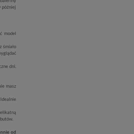
aleriny
 później
ać model
z śmiało
wyglądać
czne dni.
nie masz
 Idealnie
elikatną
 butów.
ennie od