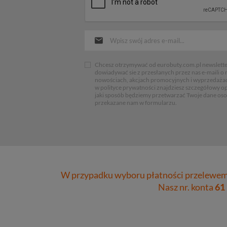
Chcesz otrzymywać od eurobuty.com.pl newsletter
dowiadywać sie z przesłanych przez nas e-maili o
nowościach, akcjach promocyjnych i wyprzedaża
w polityce prywatności znajdziesz szczegółowy op
jaki sposób będziemy przetwarzać Twoje dane os
przekazane nam w formularzu.
W przypadku wyboru płatności przelewem 
Nasz nr. konta
61