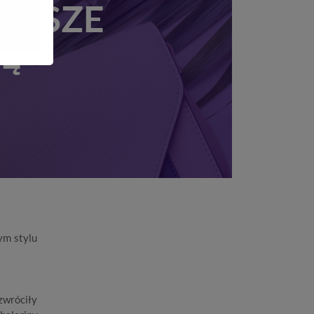
EJSZE
Ę
rym stylu
zwróciły