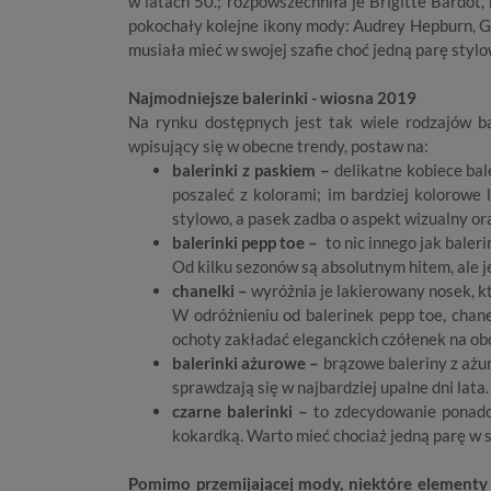
w latach 50.; rozpowszechniła je Brigitte Bardot,
pokochały kolejne ikony mody: Audrey Hepburn, Gr
musiała mieć w swojej szafie choć jedną parę styl
Najmodniejsze balerinki - wiosna 2019
Na rynku dostępnych jest tak wiele rodzajów b
wpisujący się w obecne trendy, postaw na:
balerinki z paskiem –
delikatne kobiece bal
poszaleć z kolorami; im bardziej kolorowe 
stylowo, a pasek zadba o aspekt wizualny or
balerinki pepp toe –
to nic innego jak baler
Od kilku sezonów są absolutnym hitem, ale je
chanelki –
wyróżnia je lakierowany nosek, kt
W odróżnieniu od balerinek pepp toe, chanel
ochoty zakładać eleganckich czółenek na ob
balerinki ażurowe –
brązowe baleriny z ażu
sprawdzają się w najbardziej upalne dni lata.
czarne balerinki –
to zdecydowanie ponadc
kokardką. Warto mieć chociaż jedną parę w sz
Pomimo przemijającej mody, niektóre elementy g