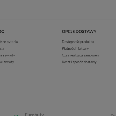
OC
OPCJE DOSTAWY
tsze pytania
Dostępność produktu
cja
Płatności i faktury
 i zwroty
Czas realizacji zamówień
e zwroty
Koszt i sposób dostawy
Eurobuty
Wsz