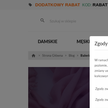
DODATKOWY RABAT
RABAT
KOD:
DAMSKIE
MĘSKIE
Zgody
Strona Główna
Blog
Balerinki – najmod
W ramach 
poziomie,
zmiany us
końcowym
Zgody zw
Zgody zw