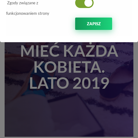
5 PAR BUTÓW,
Zgody związane z
KTÓRE
funkcjonowaniem strony
ZAPISZ
POWINNA
MIEĆ KAŻDA
KOBIETA.
LATO 2019