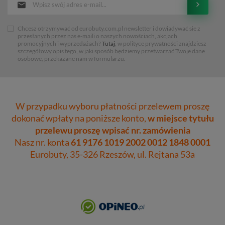
Chcesz otrzymywać od eurobuty.com.pl newsletter i dowiadywać sie z
przesłanych przez nas e-maili o naszych nowościach, akcjach
promocyjnych i wyprzedażach?
Tutaj
, w polityce prywatności znajdziesz
szczegółowy opis tego, w jaki sposób będziemy przetwarzać Twoje dane
osobowe, przekazane nam w formularzu.
W przypadku wyboru płatności przelewem proszę
dokonać wpłaty na poniższe konto,
w miejsce tytułu
przelewu proszę wpisać nr. zamówienia
Nasz nr. konta
61 9176 1019 2002 0012 1848 0001
Eurobuty, 35-326 Rzeszów, ul. Rejtana 53a