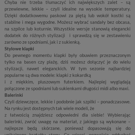
Chyba nie trzeba tłumaczyć ich największych zalet – są
przewiewne, lekkie – czyli idealne na wysokie temperatury.
Dzięki dodatkowemu paskowi za piętą lub wokół kostki są
stabilne i mega wygodne. Możesz wybrać
sandały bez obcasa
,
na szpilce lub koturnie. Wszystkie wersje stanowią elegancki
dodatek do różnych stylizacji i sprawdzą się w zestawieniu
zarówno ze spodniami, jak i z sukienką.
Stylowe klapki
Do pewnego momentu klapki były obuwiem przeznaczonym
tylko na basen czy plażę, dziś możesz dołączyć je do wielu
stylizacji, nawet eleganckich. W tym sezonie najbardziej
popularne są dwa modele: klapki z kokardką
i z miękkim, pluszowym futerkiem. Najlepiej wyglądają
połączone ze spodniami lub sukienkami długości midi albo maxi.
Balerinki
Czyli dziewczęce, lekkie i podobnie jak szpilki – ponadczasowe.
Na rynku jest dostępnych tak wiele modeli, że
z łatwością znajdziesz odpowiedni dla siebie! Wybierając
balerinki, zwróć uwagę na materiał, z jakiego są wykonane –
najlepsze będą skórzane, ponieważ dopasowują się do
unikalnego kształtu stopy. Co więcej, pozwalają oddychać