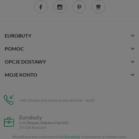
EUROBUTY
POMOC
OPCJE DOSTAWY
MOJE KONTO
+48 534 865 656 Infolinia: Pon-Pt 8:00 - 16:00
Eurobuty
C.H. Respan, Rejtana 53a/250
35-326 Rzeszów
Wszelkie prawa zastrzeżone dla
Eurobuty
. Kopiowanie, przetwarzanie,