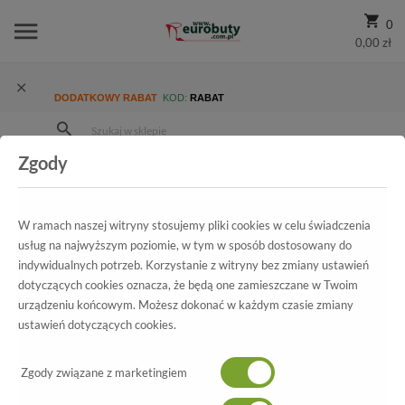
0
0,00 zł
DODATKOWY RABAT
KOD:
RABAT
Zgody
Strona Główna
Blog
5 par butów, które powinna mieć każda kobieta. Lato 2019
W ramach naszej witryny stosujemy pliki cookies w celu świadczenia
usług na najwyższym poziomie, w tym w sposób dostosowany do
indywidualnych potrzeb. Korzystanie z witryny bez zmiany ustawień
dotyczących cookies oznacza, że będą one zamieszczane w Twoim
urządzeniu końcowym. Możesz dokonać w każdym czasie zmiany
ustawień dotyczących cookies.
Zgody związane z marketingiem
01/07/2019 10:39