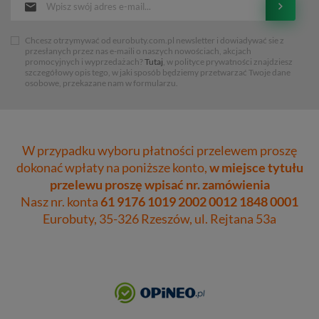
Chcesz otrzymywać od eurobuty.com.pl newsletter i dowiadywać sie z
przesłanych przez nas e-maili o naszych nowościach, akcjach
promocyjnych i wyprzedażach?
Tutaj
, w polityce prywatności znajdziesz
szczegółowy opis tego, w jaki sposób będziemy przetwarzać Twoje dane
osobowe, przekazane nam w formularzu.
W przypadku wyboru płatności przelewem proszę
dokonać wpłaty na poniższe konto,
w miejsce tytułu
przelewu proszę wpisać nr. zamówienia
Nasz nr. konta
61 9176 1019 2002 0012 1848 0001
Eurobuty, 35-326 Rzeszów, ul. Rejtana 53a