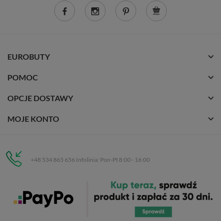
EUROBUTY
POMOC
OPCJE DOSTAWY
MOJE KONTO
+48 534 865 656 Infolinia: Pon-Pt 8:00 - 16:00
Eurobuty
C.H. Respan, Rejtana 53a/250
35-326 Rzeszów
Wszelkie prawa zastrzeżone dla
Eurobuty
. Kopiowanie, przetwarzanie,