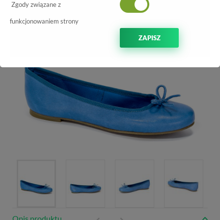
-11%
Zgody związane z
funkcjonowaniem strony
ZAPISZ
Opis produktu