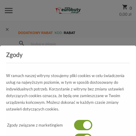
0
0,00 zł
DODATKOWY RABAT
KOD:
RABAT
Zgody
Strona Główna
Wszystkie produkty
Damskie
Kolekcja damska
Baleriny
Baleriny Marco Tozzi 2-22117-28 883 Azur
W ramach naszej witryny stosujemy pliki cookies w celu świadczenia
usług na najwyższym poziomie, w tym w sposób dostosowany do
indywidualnych potrzeb. Korzystanie z witryny bez zmiany ustawień
dotyczących cookies oznacza, że będą one zamieszczane w Twoim
Wszystkie produkty
urządzeniu końcowym. Możesz dokonać w każdym czasie zmiany
ustawień dotyczących cookies.
Baleriny Marco Tozzi
2-22117-28 883 Azur
Zgody związane z marketingiem