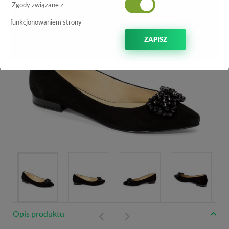
-70%
Zgody związane z
funkcjonowaniem strony
ZAPISZ
Opis produktu