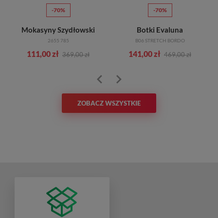
-70%
-70%
Mokasyny Szydłowski
Botki Evaluna
2655 785
B06 STRETCH BORDO
111,00 zł
141,00 zł
369,00 zł
469,00 zł
ZOBACZ WSZYSTKIE