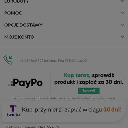
EUROBUTY
POMOC
OPCJE DOSTAWY
MOJE KONTO
+48 534 865 656 Infolinia: Pon-Pt 8:00 - 16:00
Eurobuty
C.H. Respan, Rejtana 53a/250
35-326 Rzeszów
Wszelkie prawa zastrzeżone dla
Eurobuty
. Kopiowanie, przetwarzanie,
rozpowszechnianie zdjęć lub treści bez zgody autora jest zabronione.
Zadzwoń i zamów:
534 865 656