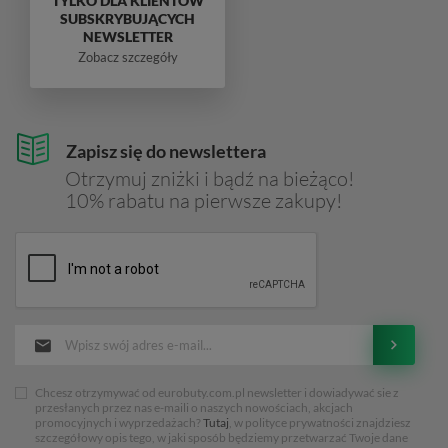
TYLKO DLA KLIENTÓW
SUBSKRYBUJĄCYCH
NEWSLETTER
Zobacz szczegóły
Zapisz się do newslettera
Otrzymuj zniżki i bądź na bieżąco!
10% rabatu na pierwsze zakupy!
Chcesz otrzymywać od eurobuty.com.pl newsletter i dowiadywać sie z
przesłanych przez nas e-maili o naszych nowościach, akcjach
promocyjnych i wyprzedażach?
Tutaj
, w polityce prywatności znajdziesz
szczegółowy opis tego, w jaki sposób będziemy przetwarzać Twoje dane