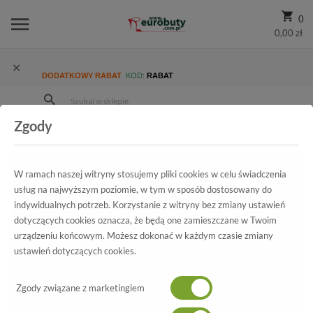
0
0,00 zł
DODATKOWY RABAT
KOD:
RABAT
Zgody
Strona Główna
Wszystkie produkty
Promocja
Damskie
Baleriny
Baleriny Lizard 04419-0106-01-588 Czarny zamsz
W ramach naszej witryny stosujemy pliki cookies w celu świadczenia
usług na najwyższym poziomie, w tym w sposób dostosowany do
indywidualnych potrzeb. Korzystanie z witryny bez zmiany ustawień
dotyczących cookies oznacza, że będą one zamieszczane w Twoim
Wszystkie produkty
urządzeniu końcowym. Możesz dokonać w każdym czasie zmiany
ustawień dotyczących cookies.
Baleriny Lizard
04419-0106-01-588 Czarny zamsz
Zgody związane z marketingiem