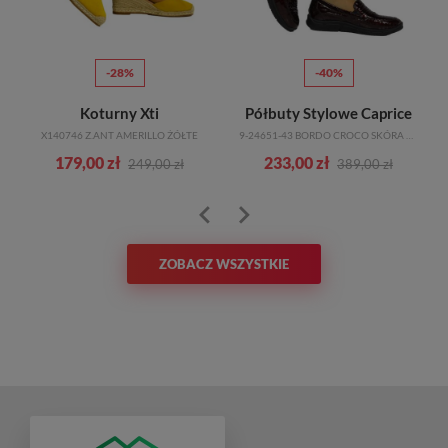
-28%
-40%
Koturny Xti
Półbuty Stylowe Caprice
X140746 Z.ANT AMERILLO ŻÓŁTE
9-24651-43 BORDO CROCO SKÓRA NATURALNA
179,00 zł
233,00 zł
249,00 zł
389,00 zł
ZOBACZ WSZYSTKIE