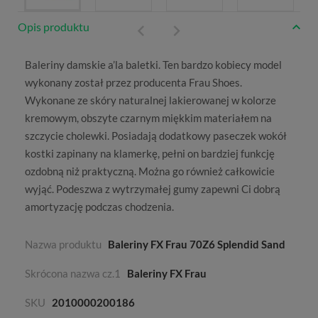
Opis produktu
Baleriny damskie
a’la baletki. Ten bardzo kobiecy model
wykonany został przez
producenta Frau Shoes
.
Wykonane ze skóry naturalnej lakierowanej w kolorze
kremowym, obszyte czarnym miękkim materiałem na
szczycie cholewki. Posiadają dodatkowy paseczek wokół
kostki zapinany na klamerkę, pełni on bardziej funkcję
ozdobną niż praktyczną. Można go również całkowicie
wyjąć. Podeszwa z wytrzymałej gumy zapewni Ci dobrą
amortyzację podczas chodzenia.
Nazwa produktu
Baleriny FX Frau 70Z6 Splendid Sand
Skrócona nazwa cz.1
Baleriny FX Frau
SKU
2010000200186