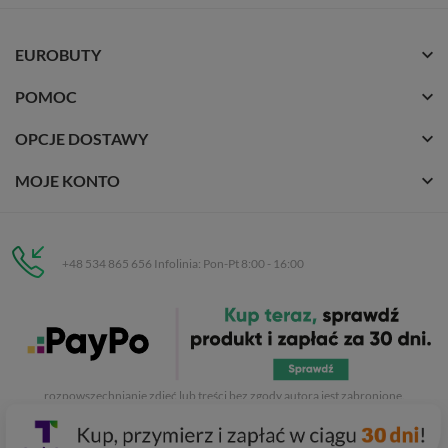
EUROBUTY
POMOC
OPCJE DOSTAWY
MOJE KONTO
+48 534 865 656 Infolinia: Pon-Pt 8:00 - 16:00
Eurobuty
C.H. Respan, Rejtana 53a/250
35-326 Rzeszów
Wszelkie prawa zastrzeżone dla
Eurobuty
. Kopiowanie, przetwarzanie,
rozpowszechnianie zdjęć lub treści bez zgody autora jest zabronione.