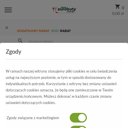
0
0,00 zł
DODATKOWY RABAT
KOD:
RABAT
Zgody
Strona Główna
Wszystkie produkty
Damskie
Kolekcja damska
Baleriny
Baleriny FX Frau 70Z6 Splendid Sand
W ramach naszej witryny stosujemy pliki cookies w celu świadczenia
usług na najwyższym poziomie, w tym w sposób dostosowany do
indywidualnych potrzeb. Korzystanie z witryny bez zmiany ustawień
dotyczących cookies oznacza, że będą one zamieszczane w Twoim
Wszystkie produkty
urządzeniu końcowym. Możesz dokonać w każdym czasie zmiany
ustawień dotyczących cookies.
Baleriny FX Frau
70Z6 Splendid Sand
Zgody związane z marketingiem