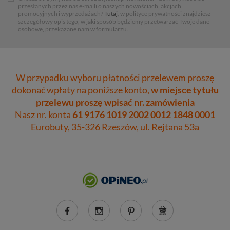
przesłanych przez nas e-maili o naszych nowościach, akcjach
promocyjnych i wyprzedażach?
Tutaj
, w polityce prywatności znajdziesz
szczegółowy opis tego, w jaki sposób będziemy przetwarzać Twoje dane
osobowe, przekazane nam w formularzu.
W przypadku wyboru płatności przelewem proszę
dokonać wpłaty na poniższe konto,
w miejsce tytułu
przelewu proszę wpisać nr. zamówienia
Nasz nr. konta
61 9176 1019 2002 0012 1848 0001
Eurobuty, 35-326 Rzeszów, ul. Rejtana 53a