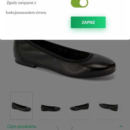
-70%
Zgody związane z
funkcjonowaniem strony
ZAPISZ
Opis produktu