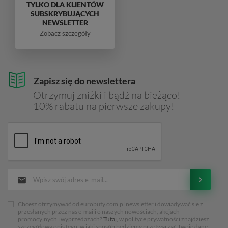
TYLKO DLA KLIENTÓW
SUBSKRYBUJĄCYCH
NEWSLETTER
Zobacz szczegóły
Zapisz się do newslettera
Otrzymuj zniżki i bądź na bieżąco!
10% rabatu na pierwsze zakupy!
Chcesz otrzymywać od eurobuty.com.pl newsletter i dowiadywać sie z
przesłanych przez nas e-maili o naszych nowościach, akcjach
promocyjnych i wyprzedażach?
Tutaj
, w polityce prywatności znajdziesz
szczegółowy opis tego, w jaki sposób będziemy przetwarzać Twoje dane