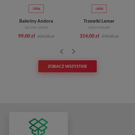
-70%
-10%
Baleriny Andora
Trzewiki Lemar
100 2MC ZAMSZ
30065 W.TAUPE
99,00 zł
314,00 zł
329,00 zł
349,00 zł
ZOBACZ WSZYSTKIE