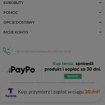
EUROBUTY
POMOC
OPCJE DOSTAWY
MOJE KONTO
+48 534 865 656 Infolinia: Pon-Pt 8:00 - 16:00
Eurobuty
C.H. Respan, Rejtana 53a/250
35-326 Rzeszów
Wszelkie prawa zastrzeżone dla
Eurobuty
. Kopiowanie, przetwarzanie,
rozpowszechnianie zdjęć lub treści bez zgody autora jest zabronione.