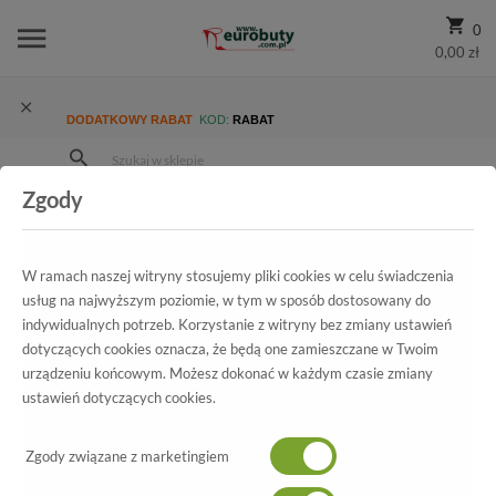
0
0,00 zł
DODATKOWY RABAT
KOD:
RABAT
Zgody
Strona Główna
Wszystkie produkty
Damskie
Kolekcja damska
Baleriny
Baleriny Caprice 9-22100-20 022 Black Nappa
W ramach naszej witryny stosujemy pliki cookies w celu świadczenia
usług na najwyższym poziomie, w tym w sposób dostosowany do
indywidualnych potrzeb. Korzystanie z witryny bez zmiany ustawień
dotyczących cookies oznacza, że będą one zamieszczane w Twoim
Wszystkie produkty
urządzeniu końcowym. Możesz dokonać w każdym czasie zmiany
ustawień dotyczących cookies.
Baleriny Caprice
9-22100-20 022 Black Nappa
Zgody związane z marketingiem