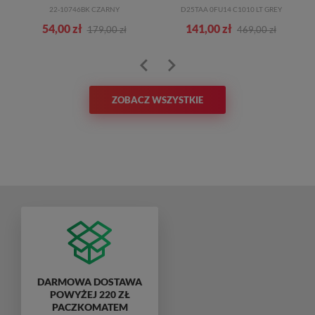
22-10746BK CZARNY
D25TAA 0FU14 C1010 LT GREY
54,00 zł
141,00 zł
179,00 zł
469,00 zł
ZOBACZ WSZYSTKIE
DARMOWA DOSTAWA
POWYŻEJ 220 ZŁ
PACZKOMATEM