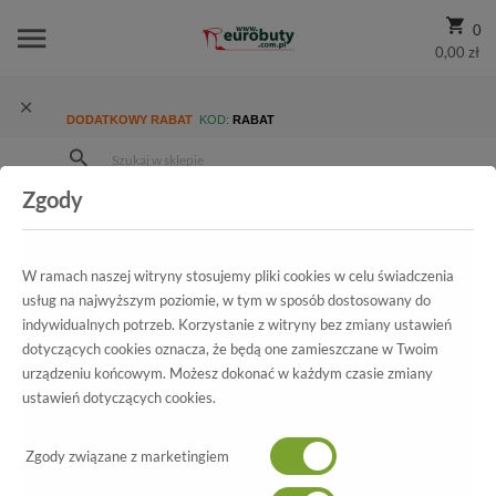
0
0,00 zł
DODATKOWY RABAT
KOD:
RABAT
Zgody
Strona Główna
Wszystkie produkty
Promocja
Damskie
Baleriny
Baleriny Blu...350/1 Złoty P-sat
W ramach naszej witryny stosujemy pliki cookies w celu świadczenia
usług na najwyższym poziomie, w tym w sposób dostosowany do
indywidualnych potrzeb. Korzystanie z witryny bez zmiany ustawień
Wszystkie produkty
dotyczących cookies oznacza, że będą one zamieszczane w Twoim
urządzeniu końcowym. Możesz dokonać w każdym czasie zmiany
Baleriny Blu...350/1 Złoty P-sat
ustawień dotyczących cookies.
Baleriny Blu...350/1 Złoty P-sat
Zgody związane z marketingiem
-70%