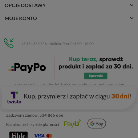
OPCJE DOSTAWY
MOJE KONTO
+48 534 865 656 Infolinia: Pon-Pt 8:00 - 16:00
Eurobuty
C.H. Respan, Rejtana 53a/250
35-326 Rzeszów
Wszelkie prawa zastrzeżone dla
Eurobuty
. Kopiowanie, przetwarzanie,
rozpowszechnianie zdjęć lub treści bez zgody autora jest zabronione.
Zadzwoń i zamów:
534 865 656
Bezpieczne i szybkie płatności