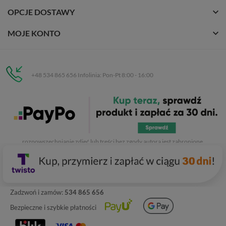
OPCJE DOSTAWY
MOJE KONTO
+48 534 865 656 Infolinia: Pon-Pt 8:00 - 16:00
Eurobuty
C.H. Respan, Rejtana 53a/250
35-326 Rzeszów
Wszelkie prawa zastrzeżone dla
Eurobuty
. Kopiowanie, przetwarzanie,
rozpowszechnianie zdjęć lub treści bez zgody autora jest zabronione.
Zadzwoń i zamów:
534 865 656
Bezpieczne i szybkie płatności