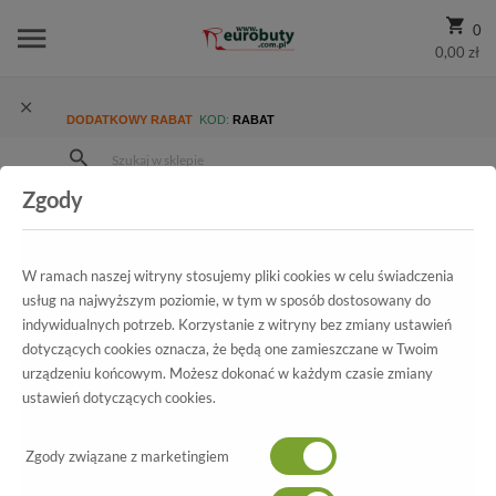
0
0,00 zł
DODATKOWY RABAT
KOD:
RABAT
Zgody
Strona Główna
Wszystkie produkty
Damskie
Kolekcja damska
Baleriny
Alexio Giorgio Baleriny 058 Liry
W ramach naszej witryny stosujemy pliki cookies w celu świadczenia
usług na najwyższym poziomie, w tym w sposób dostosowany do
indywidualnych potrzeb. Korzystanie z witryny bez zmiany ustawień
dotyczących cookies oznacza, że będą one zamieszczane w Twoim
Wszystkie produkty
urządzeniu końcowym. Możesz dokonać w każdym czasie zmiany
ustawień dotyczących cookies.
Alexio Giorgio
Zgody związane z marketingiem
Baleriny 058 Liry